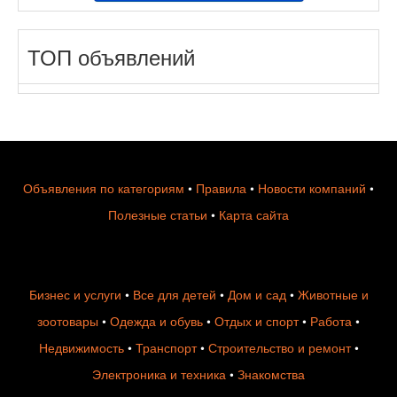
ТОП объявлений
Объявления по категориям
•
Правила
•
Новости компаний
•
Полезные статьи
•
Карта сайта
Бизнес и услуги
•
Все для детей
•
Дом и сад
•
Животные и
зоотовары
•
Одежда и обувь
•
Отдых и спорт
•
Работа
•
Недвижимость
•
Транспорт
•
Строительство и ремонт
•
Электроника и техника
•
Знакомства