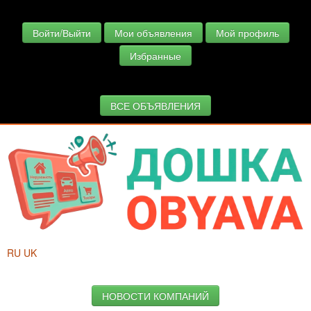
Войти/Выйти
Мои объявления
Мой профиль
Избранные
ВСЕ ОБЪЯВЛЕНИЯ
RU
UK
НОВОСТИ КОМПАНИЙ