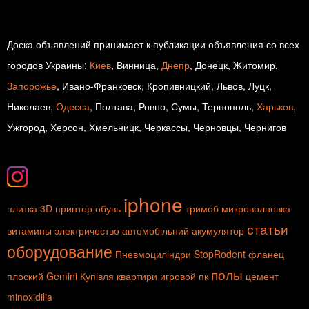
Доска объявлений принимает к публикации объявления со всех
городов Украины:
Киев
, Винница,
Днепр
, Донецк, Житомир,
Запорожье
, Ивано-Франковск, Кропивницкий, Львов, Луцк,
Николаев,
Одесса
, Полтава, Ровно, Сумы, Тернополь,
Харьков
,
Ужгород, Херсон, Хмельницк, Черкассы, Черновцы, Чернигов
iphone
плитка
3D принтер
обувь
тримоб
микроволновка
статьи
витамины
электричество
автомобільний акумулятор
оборудование
Пневмоциліндри
StopRodent
фланец
полы
плоский
Gemini
Купівля квартири
игровой пк
цемент
minoxidilia