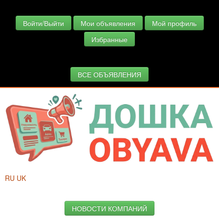
Войти/Выйти
Мои объявления
Мой профиль
Избранные
ВСЕ ОБЪЯВЛЕНИЯ
RU
UK
НОВОСТИ КОМПАНИЙ