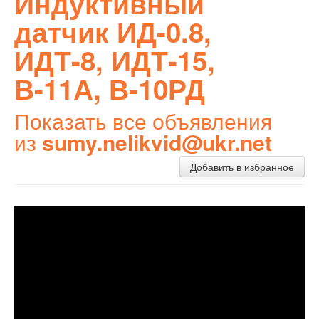
Индуктивный
датчик ИД-0.8,
ИДТ-8, ИДТ-15,
В-11А, В-10РД
Показать все объявления
из
sumy.nelikvid@ukr.net
Добавить в избранное