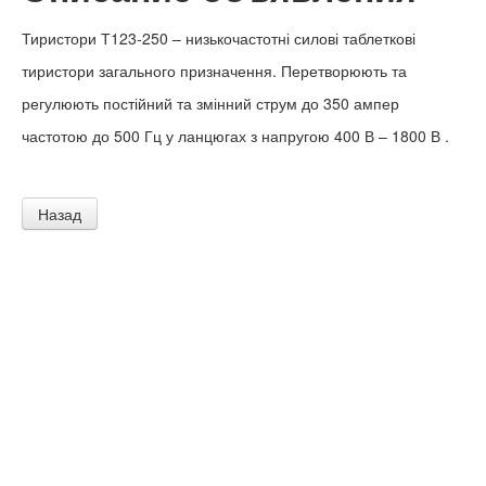
Тиристори Т123-250 – низькочастотні силові таблеткові
тиристори загального призначення. Перетворюють та
регулюють постійний та змінний струм до 350 ампер
частотою до 500 Гц у ланцюгах з напругою 400 В – 1800 В .
Назад