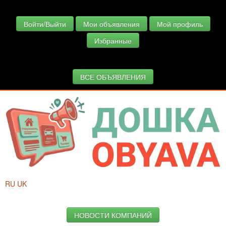
Войти/Выйти
Мои объявления
Мой профиль
Избранные
ВСЕ ОБЪЯВЛЕНИЯ
RU
UK
НОВОСТИ КОМПАНИЙ