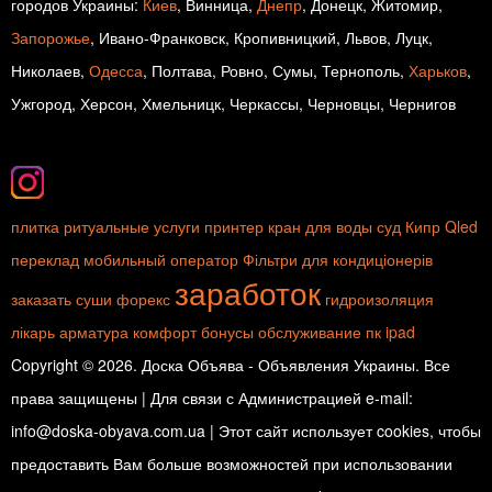
городов Украины:
Киев
, Винница,
Днепр
, Донецк, Житомир,
Запорожье
, Ивано-Франковск, Кропивницкий, Львов, Луцк,
Николаев,
Одесса
, Полтава, Ровно, Сумы, Тернополь,
Харьков
,
Ужгород, Херсон, Хмельницк, Черкассы, Черновцы, Чернигов
плитка
ритуальные услуги
принтер
кран для воды
суд
Кипр
Qled
переклад
мобильный оператор
Фільтри для кондиціонерів
заработок
заказать суши
форекс
гидроизоляция
лікарь
арматура
комфорт
бонусы
обслуживание пк
ipad
Copyright © 2026. Доска Объява - Объявления Украины. Все
права защищены | Для связи с Администрацией e-mail:
info@doska-obyava.com.ua | Этот сайт использует cookies, чтобы
предоставить Вам больше возможностей при использовании