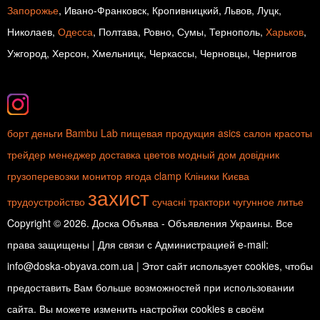
Запорожье
, Ивано-Франковск, Кропивницкий, Львов, Луцк,
Николаев,
Одесса
, Полтава, Ровно, Сумы, Тернополь,
Харьков
,
Ужгород, Херсон, Хмельницк, Черкассы, Черновцы, Чернигов
борт
деньги
Bambu Lab
пищевая продукция
asics
салон красоты
трейдер
менеджер
доставка цветов
модный дом
довідник
грузоперевозки
монитор
ягода
clamp
Кліники Києва
захист
трудоустройство
сучасні трактори
чугунное литье
Copyright © 2026. Доска Объява - Объявления Украины. Все
права защищены | Для связи с Администрацией e-mail:
info@doska-obyava.com.ua | Этот сайт использует cookies, чтобы
предоставить Вам больше возможностей при использовании
сайта. Вы можете изменить настройки cookies в своём