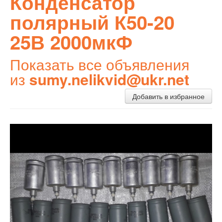
Конденсатор
полярный К50-20
25В 2000мкФ
Показать все объявления
из
sumy.nelikvid@ukr.net
Добавить в избранное