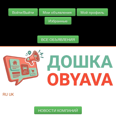
Войти/Выйти
Мои объявления
Мой профиль
Избранные
ВСЕ ОБЪЯВЛЕНИЯ
RU
UK
НОВОСТИ КОМПАНИЙ