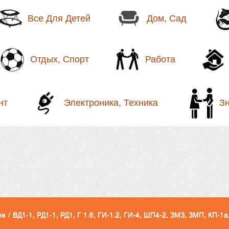
Все Для Детей
Дом, Сад
Отдых, Спорт
Работа
нт
Электроника, Техника
З
ие
/
ВД1-1, РД1-1, РД1, Г 1.6, ГИ-1.2, ГИ-4, ШП4-2, ЗМЗ, ЗМП, КП-1а