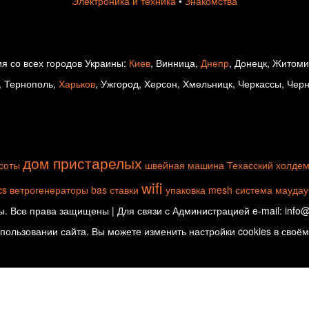
Электроника и техника
•
Знакомства
я со всех городов Украины:
Киев
, Винница,
Днепр
, Донецк, Житом
, Тернополь,
Харьков
, Ужгород, Херсон, Хмельницк, Черкассы, Чер
дом пристарелых
соты
швейная машина
Техасский холде
wifi
cs
ветрогенераторы
bas
ставки
упаковка
mesh система
маудау
. Все права защищены | Для связи с Администрацией e-mail: info@d
ользовании сайта. Вы можете изменить настройки cookies в своём