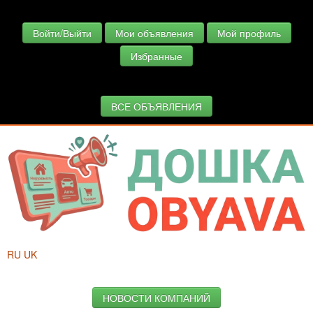
Войти/Выйти
Мои объявления
Мой профиль
Избранные
ВСЕ ОБЪЯВЛЕНИЯ
RU
UK
НОВОСТИ КОМПАНИЙ