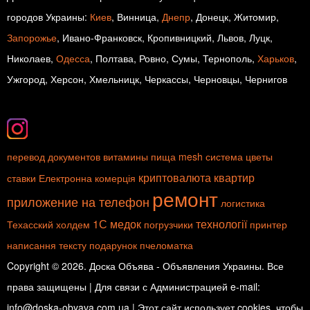
городов Украины:
Киев
, Винница,
Днепр
, Донецк, Житомир,
Запорожье
, Ивано-Франковск, Кропивницкий, Львов, Луцк,
Николаев,
Одесса
, Полтава, Ровно, Сумы, Тернополь,
Харьков
,
Ужгород, Херсон, Хмельницк, Черкассы, Черновцы, Чернигов
перевод документов
витамины
пища
mesh система
цветы
криптовалюта
квартир
ставки
Електронна комерція
ремонт
приложение на телефон
логистика
1С медок
технології
Техасский холдем
погрузчики
принтер
написання тексту
подарунок
пчеломатка
Copyright © 2026. Доска Объява - Объявления Украины. Все
права защищены | Для связи с Администрацией e-mail:
info@doska-obyava.com.ua | Этот сайт использует cookies, чтобы