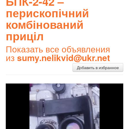
БПК-2-42 –
перископічний
комбінований
приціл
Показать все объявления
из
sumy.nelikvid@ukr.net
Добавить в избранное