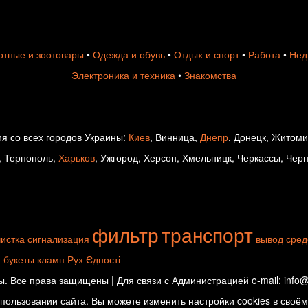
тные и зоотовары
•
Одежда и обувь
•
Отдых и спорт
•
Работа
•
Нед
Электроника и техника
•
Знакомства
я со всех городов Украины:
Киев
, Винница,
Днепр
, Донецк, Житом
, Тернополь,
Харьков
, Ужгород, Херсон, Хмельницк, Черкассы, Чер
фильтр
транспорт
истка
сигнализация
вывод сред
и
букеты
кламп
Рух Єдності
. Все права защищены | Для связи с Администрацией e-mail: info@d
ользовании сайта. Вы можете изменить настройки cookies в своём