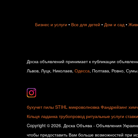
Бизнес и услуги
•
Все для детей
•
Дом и сад
•
Живо
Доска объявлений принимает к публикации объявлени
Львов, Луцк, Николаев,
Одесса
, Полтава, Ровно, Сумы
бухучет
пилы STIHL
микроволновка
Фандрейзинг
химч
Кільця
ладанка
трубопровод
ритуальные услуги
ставк
Copyright © 2026. Доска Объява - Объявления Украины
чтобы предоставить Вам больше возможностей при исп