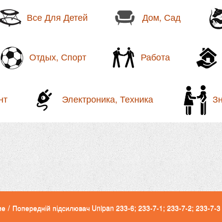
Все Для Детей
Дом, Сад
Отдых, Спорт
Работа
нт
Электроника, Техника
З
ие
/
Попередній підсилювач Unipan 233-6; 233-7-1; 233-7-2; 233-7-3