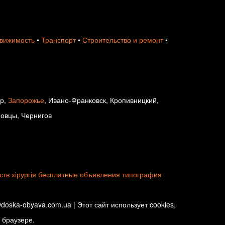
вижимость
•
Транспорт
•
Строительство и ремонт
•
ир,
Запорожье
, Ивано-Франковск, Кропивницкий,
новцы, Чернигов
ств
хірургія
бесплатные объявления
типография
oska-obyava.com.ua | Этот сайт использует cookies,
 браузере.