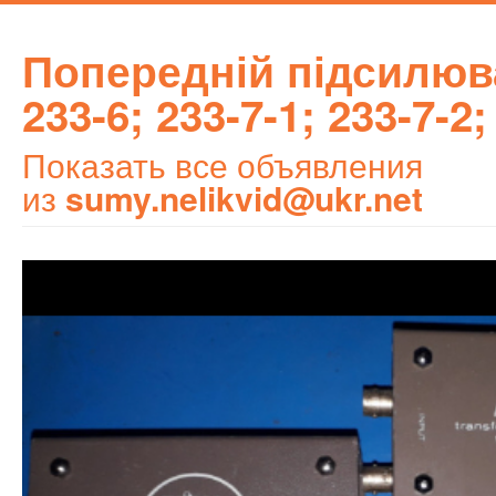
Попередній підсилюв
233-6; 233-7-1; 233-7-2;
Показать все объявления
из
sumy.nelikvid@ukr.net