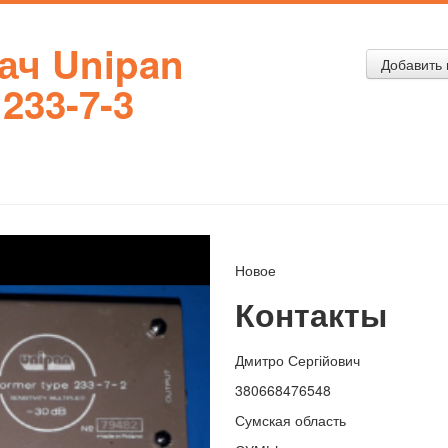
ач Unipan
Добавить 
 233-7-3
Новое
Контакты
Дмитро Сергійович
380668476548
Сумская область