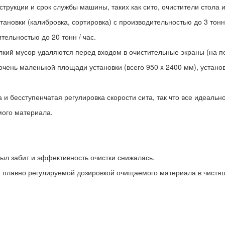
трукции и срок службы машины, таких как сито, очистители стола и
ановки (калибровка, сортировка) с производительностью до 3 тонн 
тельностью до 20 тонн / час.
елкий мусор удаляются перед входом в очистительные экраны (на п
и очень маленькой площади установки (всего 950 x 2400 мм), устано
 и бесступенчатая регулировка скорости сита, так что все идеальн
мого материала.
был забит и эффективность очистки снижалась.
й плавно регулируемой дозировкой очищаемого материала в чистящи