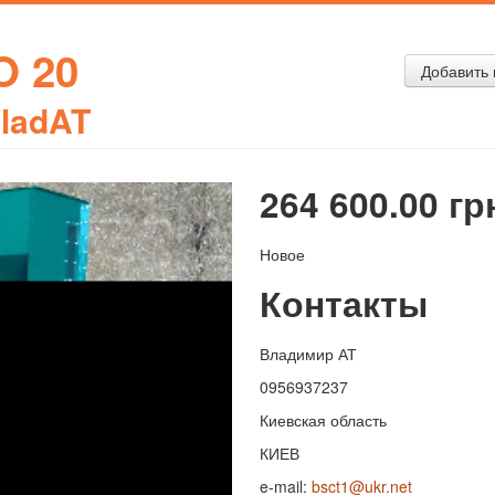
O 20
Добавить 
ladAT
264 600.00 гр
Новое
Контакты
Владимир АТ
0956937237
Киевская область
КИЕВ
e-mail:
bsct1@ukr.net