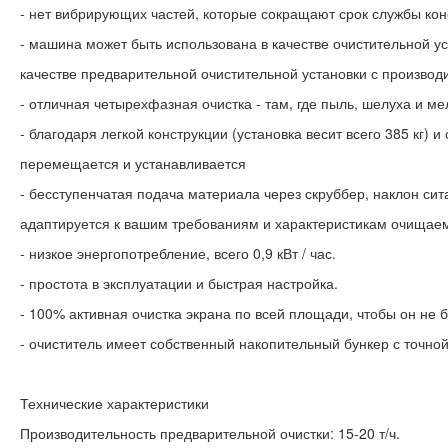
- нет вибрирующих частей, которые сокращают срок службы конс
- машина может быть использована в качестве очистительной уст
качестве предварительной очистительной установки с производи
- отличная четырехфазная очистка - там, где пыль, шелуха и м
- благодаря легкой конструкции (установка весит всего 385 кг) 
перемещается и устанавливается
- бесступенчатая подача материала через скруббер, наклон сита
адаптируется к вашим требованиям и характеристикам очищае
- низкое энергопотребление, всего 0,9 кВт / час.
- простота в эксплуатации и быстрая настройка.
- 100% активная очистка экрана по всей площади, чтобы он не 
- очиститель имеет собственный накопительный бункер с точно
Технические характеристики
Производительность предварительной очистки: 15-20 т/ч.