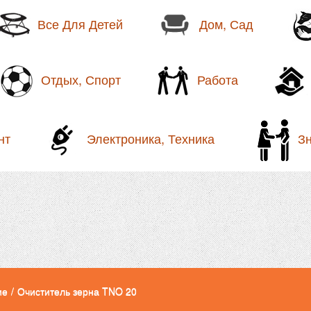
Все Для Детей
Дом, Сад
Отдых, Спорт
Работа
нт
Электроника, Техника
З
ие
/
Очиститель зерна TNO 20