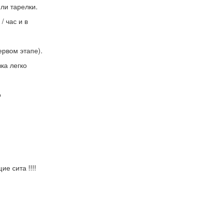
ли тарелки.
/ час и в
ервом этапе).
вка легко
о
е сита !!!!