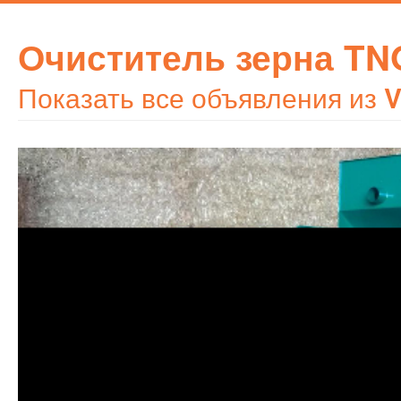
Очиститель зерна TN
Показать все объявления из
V