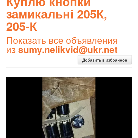
Куплю кнопки
замикальні 205К,
205-К
Показать все объявления
из
sumy.nelikvid@ukr.net
Добавить в избранное