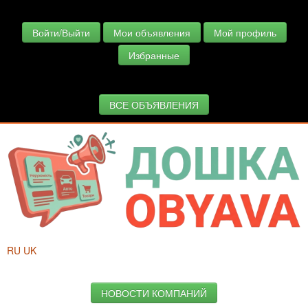
Войти/Выйти
Мои объявления
Мой профиль
Избранные
ВСЕ ОБЪЯВЛЕНИЯ
RU
UK
НОВОСТИ КОМПАНИЙ