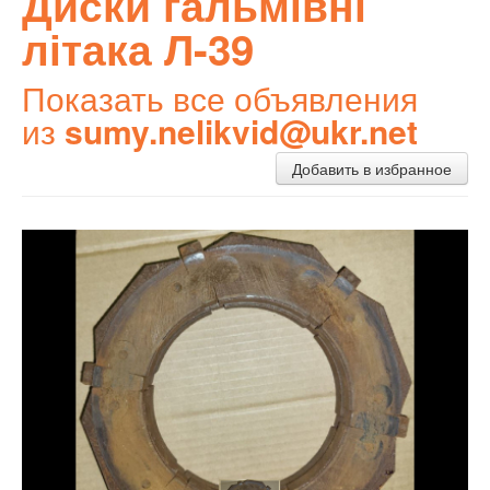
Диски гальмівні
літака Л-39
Показать все объявления
из
sumy.nelikvid@ukr.net
Добавить в избранное