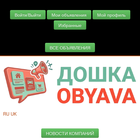
Войти/Выйти
Мои объявления
Мой профиль
Избранные
ВСЕ ОБЪЯВЛЕНИЯ
RU
UK
НОВОСТИ КОМПАНИЙ