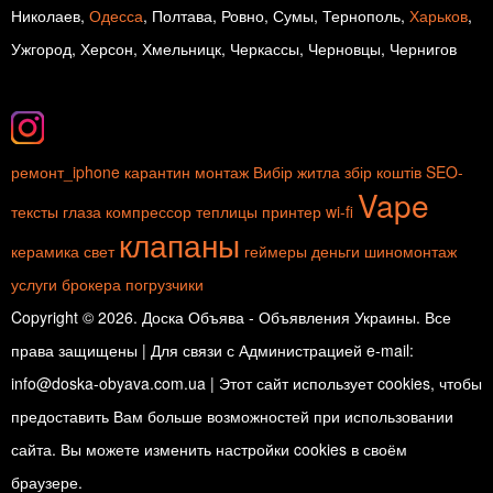
Николаев,
Одесса
, Полтава, Ровно, Сумы, Тернополь,
Харьков
,
Ужгород, Херсон, Хмельницк, Черкассы, Черновцы, Чернигов
ремонт_iphone
карантин
монтаж
Вибір житла
збір коштів
SEO-
Vape
тексты
глаза
компрессор
теплицы
принтер
wi-fi
клапаны
керамика
свет
геймеры
деньги
шиномонтаж
услуги брокера
погрузчики
Copyright © 2026. Доска Объява - Объявления Украины. Все
права защищены | Для связи с Администрацией e-mail:
info@doska-obyava.com.ua | Этот сайт использует cookies, чтобы
предоставить Вам больше возможностей при использовании
сайта. Вы можете изменить настройки cookies в своём
браузере.