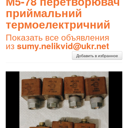
М5-78 перетворювач
приймальний
термоелектричний
Показать все объявления
из
sumy.nelikvid@ukr.net
Добавить в избранное