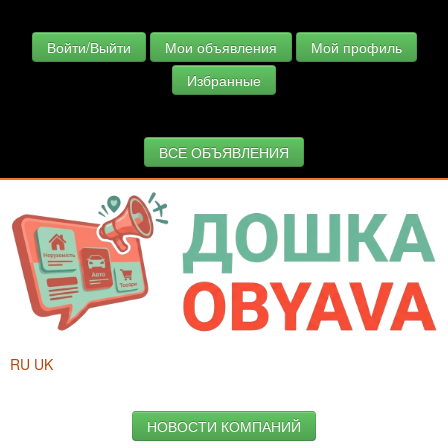
Войти/Выйти
Мои объявления
Мой профиль
Избранные
ВСЕ ОБЪЯВЛЕНИЯ
RU
UK
НОВОСТИ КОМПАНИЙ