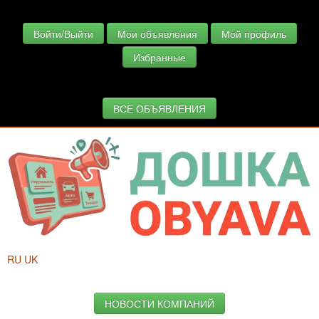
Войти/Выйти
Мои объявления
Мой профиль
Избранные
ВСЕ ОБЪЯВЛЕНИЯ
RU
UK
НОВОСТИ КОМПАНИЙ