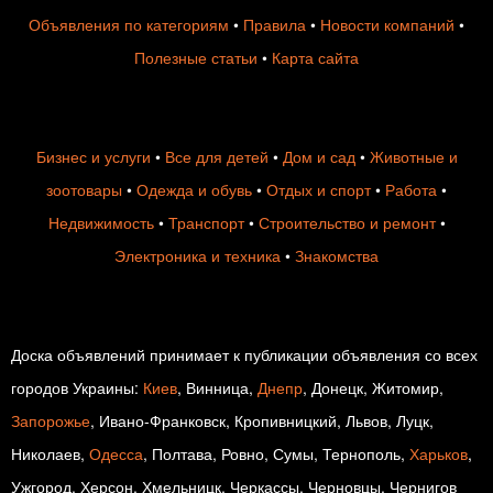
Объявления по категориям
•
Правила
•
Новости компаний
•
Полезные статьи
•
Карта сайта
Бизнес и услуги
•
Все для детей
•
Дом и сад
•
Животные и
зоотовары
•
Одежда и обувь
•
Отдых и спорт
•
Работа
•
Недвижимость
•
Транспорт
•
Строительство и ремонт
•
Электроника и техника
•
Знакомства
Доска объявлений принимает к публикации объявления со всех
городов Украины:
Киев
, Винница,
Днепр
, Донецк, Житомир,
Запорожье
, Ивано-Франковск, Кропивницкий, Львов, Луцк,
Николаев,
Одесса
, Полтава, Ровно, Сумы, Тернополь,
Харьков
,
Ужгород, Херсон, Хмельницк, Черкассы, Черновцы, Чернигов