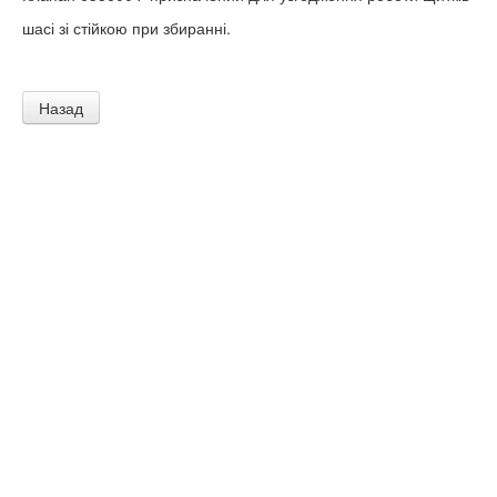
шасі зі стійкою при збиранні.
Назад