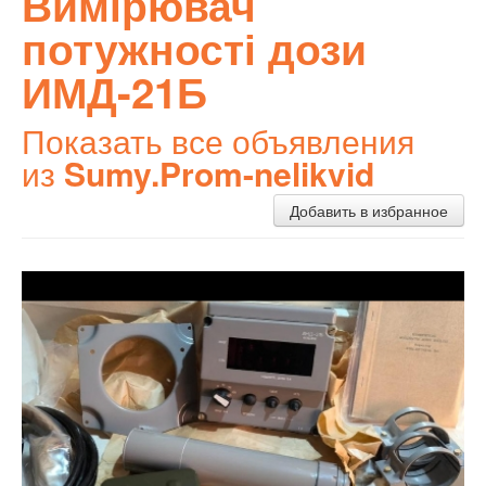
Вимірювач
потужності дози
ИМД-21Б
Показать все объявления
из
Sumy.Prom-nelikvid
Добавить в избранное