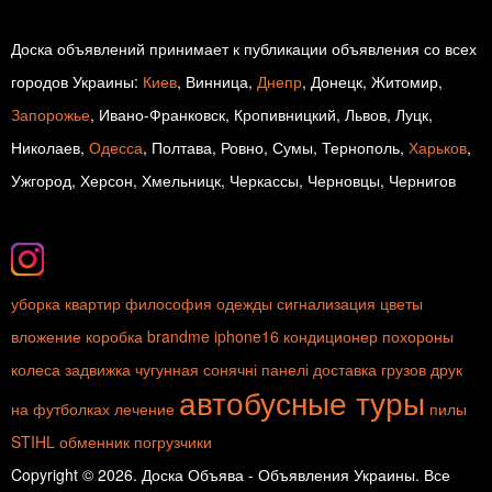
Доска объявлений принимает к публикации объявления со всех
городов Украины:
Киев
, Винница,
Днепр
, Донецк, Житомир,
Запорожье
, Ивано-Франковск, Кропивницкий, Львов, Луцк,
Николаев,
Одесса
, Полтава, Ровно, Сумы, Тернополь,
Харьков
,
Ужгород, Херсон, Хмельницк, Черкассы, Черновцы, Чернигов
уборка квартир
философия одежды
сигнализация
цветы
вложение
коробка
brandme
iphone16
кондиционер
похороны
колеса
задвижка чугунная
сонячні панелі
доставка грузов
друк
автобусные туры
на футболках
лечение
пилы
STIHL
обменник
погрузчики
Copyright © 2026. Доска Объява - Объявления Украины. Все