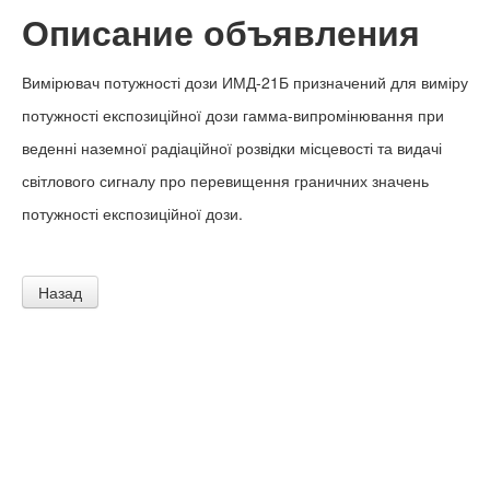
Описание объявления
Вимірювач потужності дози ИМД-21Б призначений для виміру
потужності експозиційної дози гамма-випромінювання при
веденні наземної радіаційної розвідки місцевості та видачі
світлового сигналу про перевищення граничних значень
потужності експозиційної дози.
Назад