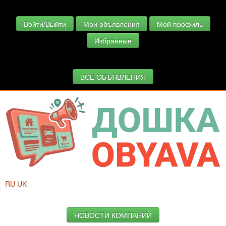
Войти/Выйти
Мои объявления
Мой профиль
Избранные
ВСЕ ОБЪЯВЛЕНИЯ
RU
UK
НОВОСТИ КОМПАНИЙ