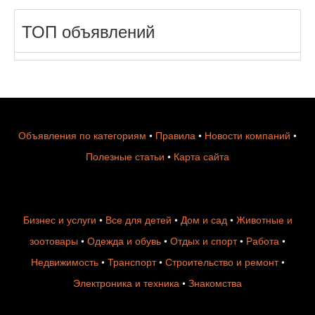
ТОП объявлений
Объявления по категориям
•
Правила
•
Новости компаний
•
Полезные статьи
•
Карта сайта
Бизнес и услуги
•
Все для детей
•
Дом и сад
•
Животные и
зоотовары
•
Одежда и обувь
•
Отдых и спорт
•
Работа
•
Недвижимость
•
Транспорт
•
Строительство и ремонт
•
Электроника и техника
•
Знакомства