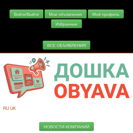
Войти/Выйти
Мои объявления
Мой профиль
Избранные
ВСЕ ОБЪЯВЛЕНИЯ
RU
UK
НОВОСТИ КОМПАНИЙ