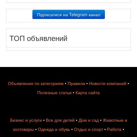
Підписатися на Telegram канал
ТОП объявлений
Объявления по категориям
•
Правила
•
Новости компаний
•
Полезные статьи
•
Карта сайта
Бизнес и услуги
•
Все для детей
•
Дом и сад
•
Животные и
зоотовары
•
Одежда и обувь
•
Отдых и спорт
•
Работа
•