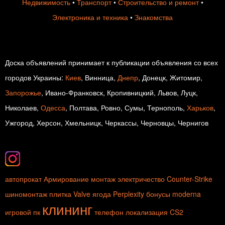
Недвижимость
•
Транспорт
•
Строительство и ремонт
•
Электроника и техника
•
Знакомства
Доска объявлений принимает к публикации объявления со всех
городов Украины:
Киев
, Винница,
Днепр
, Донецк, Житомир,
Запорожье
, Ивано-Франковск, Кропивницкий, Львов, Луцк,
Николаев,
Одесса
, Полтава, Ровно, Сумы, Тернополь,
Харьков
,
Ужгород, Херсон, Хмельницк, Черкассы, Черновцы, Чернигов
автопрокат
Армирование
монтаж
электричество
Counter-Strike
шиномонтаж
плитка
Valve
ягода
Perplexity
бонусы
moderna
клининг
игровой пк
телефон
локализация
CS2