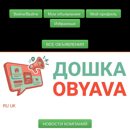
Войти/Выйти
Мои объявления
Мой профиль
Избранные
ВСЕ ОБЪЯВЛЕНИЯ
RU
UK
НОВОСТИ КОМПАНИЙ