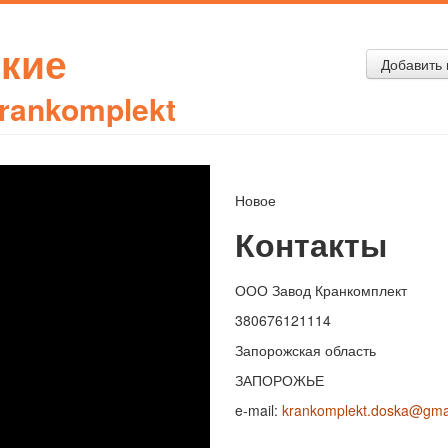
кие
Добавить 
rankomplekt
Новое
Контакты
ООО Завод Кранкомплект
380676121114
Запорожская область
ЗАПОРОЖЬЕ
e-mail:
krankomplekt.doska@gma