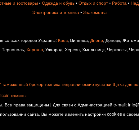
тные и зоотовары
•
Одежда и обувь
•
Отдых и спорт
•
Работа
•
Нед
Электроника и техника
•
Знакомства
я со всех городов Украины:
Киев
, Винница,
Днепр
, Донецк, Житом
, Тернополь,
Харьков
, Ужгород, Херсон, Хмельницк, Черкассы, Чер
r
таможенный брокер
техника
гидравлические кушетки
Щітка для в
itcoin
камины
. Все права защищены | Для связи с Администрацией e-mail: info@d
ользовании сайта. Вы можете изменить настройки cookies в своём