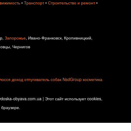
вижимость
•
Транспорт
•
Строительство и ремонт
•
ир,
Запорожье
, Ивано-Франковск, Кропивницкий,
новцы, Чернигов
олосся
доход
отпугиватель собак
NsdGroup
косметика
oska-obyava.com.ua | Этот сайт использует cookies,
 браузере.