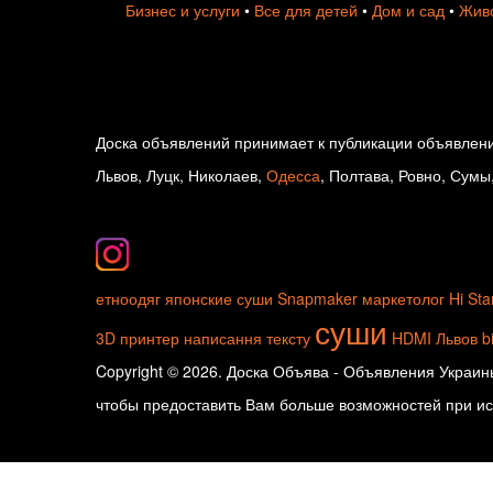
Бизнес и услуги
•
Все для детей
•
Дом и сад
•
Живо
Доска объявлений принимает к публикации объявлени
Львов, Луцк, Николаев,
Одесса
, Полтава, Ровно, Сумы
етноодяг
японские суши
Snapmaker
маркетолог
Hi Sta
суши
3D принтер
написання тексту
HDMI
Львов
b
Copyright © 2026. Доска Объява - Объявления Украины
чтобы предоставить Вам больше возможностей при исп