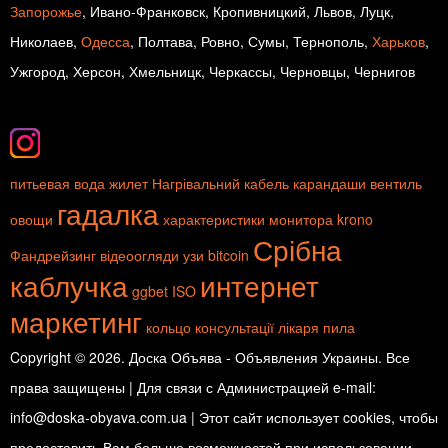
Запорожье
, Ивано-Франковск, Кропивницкий, Львов, Луцк,
Николаев,
Одесса
, Полтава, Ровно, Сумы, Тернополь,
Харьков
,
Ужгород, Херсон, Хмельницк, Черкассы, Черновцы, Чернигов
питьевая вода
жилет
Нагрівальний кабель
карандаши
вентиль
гадалка
овощи
характеристики монитора
krono
Срібна
Фандрейзинг
відеоогляди
узи
bitcoin
каблучка
интернет
ggbet
ISO
маркетинг
кольцо
консультації лікаря
пила
Copyright © 2026. Доска Объява - Объявления Украины. Все
права защищены | Для связи с Администрацией e-mail:
info@doska-obyava.com.ua | Этот сайт использует cookies, чтобы
предоставить Вам больше возможностей при использовании