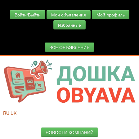
Войти/Выйти
Мои объявления
Мой профиль
Избранные
ВСЕ ОБЪЯВЛЕНИЯ
RU
UK
НОВОСТИ КОМПАНИЙ