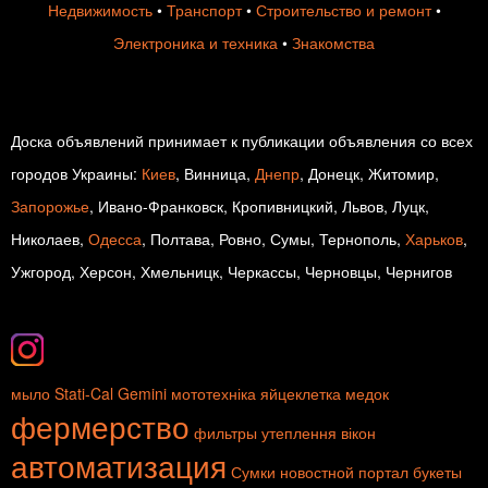
Недвижимость
•
Транспорт
•
Строительство и ремонт
•
Электроника и техника
•
Знакомства
Доска объявлений принимает к публикации объявления со всех
городов Украины:
Киев
, Винница,
Днепр
, Донецк, Житомир,
Запорожье
, Ивано-Франковск, Кропивницкий, Львов, Луцк,
Николаев,
Одесса
, Полтава, Ровно, Сумы, Тернополь,
Харьков
,
Ужгород, Херсон, Хмельницк, Черкассы, Черновцы, Чернигов
мыло
Stati-Cal
Gemini
мототехніка
яйцеклетка
медок
фермерство
фильтры
утеплення вікон
автоматизация
Сумки
новостной портал
букеты