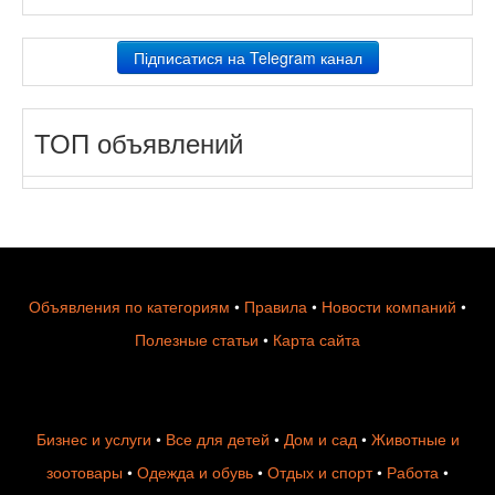
Підписатися на Telegram канал
ТОП объявлений
Объявления по категориям
•
Правила
•
Новости компаний
•
Полезные статьи
•
Карта сайта
Бизнес и услуги
•
Все для детей
•
Дом и сад
•
Животные и
зоотовары
•
Одежда и обувь
•
Отдых и спорт
•
Работа
•