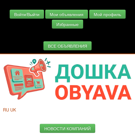
Войти/Выйти
Мои объявления
Мой профиль
Избранные
ВСЕ ОБЪЯВЛЕНИЯ
RU
UK
НОВОСТИ КОМПАНИЙ