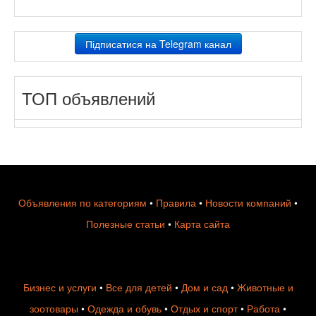
Підписатися на Telegram канал
ТОП объявлений
Объявления по категориям
•
Правила
•
Новости компаний
•
Полезные статьи
•
Карта сайта
Бизнес и услуги
•
Все для детей
•
Дом и сад
•
Животные и
зоотовары
•
Одежда и обувь
•
Отдых и спорт
•
Работа
•