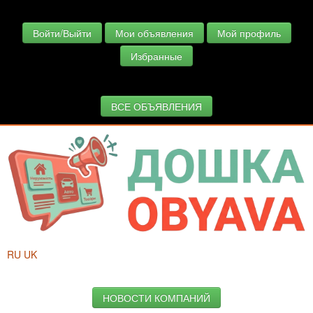
Войти/Выйти
Мои объявления
Мой профиль
Избранные
ВСЕ ОБЪЯВЛЕНИЯ
RU
UK
НОВОСТИ КОМПАНИЙ