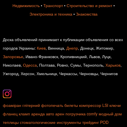
Недвижимость
•
Транспорт
•
Строительство и ремонт
•
Электроника и техника
•
Знакомства
Доска объявлений принимает к публикации объявления со всех
городов Украины:
Киев
, Винница,
Днепр
, Донецк, Житомир,
Запорожье
, Ивано-Франковск, Кропивницкий, Львов, Луцк,
Николаев,
Одесса
, Полтава, Ровно, Сумы, Тернополь,
Харьков
,
Ужгород, Херсон, Хмельницк, Черкассы, Черновцы, Чернигов
фоаміран глітерний
фотопечать
билеты
компрессор
LSI ключи
фланец
кламп
аренда авто
арен погрузчика
comfy
модный дом
теплицы
стоматологические инструменты
трейдинг
POD