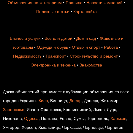
Объявления по категориям
•
Правила
•
Новости компаний
•
Полезные статьи
•
Карта сайта
Бизнес и услуги
•
Все для детей
•
Дом и сад
•
Животные и
зоотовары
•
Одежда и обувь
•
Отдых и спорт
•
Работа
•
Недвижимость
•
Транспорт
•
Строительство и ремонт
•
Электроника и техника
•
Знакомства
Доска объявлений принимает к публикации объявления со всех
городов Украины:
Киев
, Винница,
Днепр
, Донецк, Житомир,
Запорожье
, Ивано-Франковск, Кропивницкий, Львов, Луцк,
Николаев,
Одесса
, Полтава, Ровно, Сумы, Тернополь,
Харьков
,
Ужгород, Херсон, Хмельницк, Черкассы, Черновцы, Чернигов