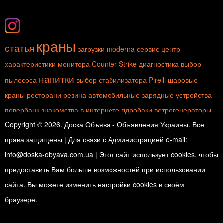
краны
статья
загрузки
moderna
сервис центр
характеристики монитора
Counter-Strike
диагностика
выбор
напитки
пылесоса
выбор стабилизатора
Pirelli
шаровые
краны
ресторани
резина
автомобильные зарядные устройства
повербанк
знакомства в интернете
гідробаки
ветрогенераторы
Copyright © 2026. Доска Объява - Объявления Украины. Все
права защищены | Для связи с Администрацией e-mail:
info@doska-obyava.com.ua | Этот сайт использует cookies, чтобы
предоставить Вам больше возможностей при использовании
сайта. Вы можете изменить настройки cookies в своём
браузере.