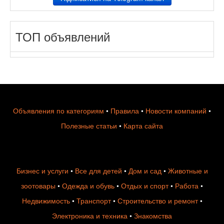
ТОП объявлений
Объявления по категориям
•
Правила
•
Новости компаний
•
Полезные статьи
•
Карта сайта
Бизнес и услуги
•
Все для детей
•
Дом и сад
•
Животные и
зоотовары
•
Одежда и обувь
•
Отдых и спорт
•
Работа
•
Недвижимость
•
Транспорт
•
Строительство и ремонт
•
Электроника и техника
•
Знакомства