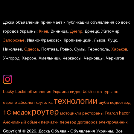
Доска объявлений принимает к публикации объявления со всех
городов Украины:
Киев
, Винница,
Днепр
, Донецк, Житомир,
Запорожье
, Ивано-Франковск, Кропивницкий, Львов, Луцк,
Николаев,
Одесса
, Полтава, Ровно, Сумы, Тернополь,
Харьков
,
Ужгород, Херсон, Хмельницк, Черкассы, Черновцы, Чернигов
Lucky Locks
объявления Украина
видео
bosh
сота
туры по
технологии
европе
абсолют
футолка
шуба
водоотвод
роутер
1С медок
мотоцикли
рестораны
Глагол hacer
Анонимный обмен
перчатки
перевод договоров
электрочайник
Copyright © 2026. Доска Объява - Объявления Украины. Все