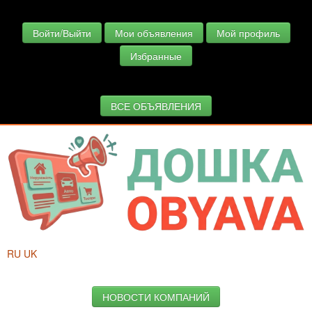
Войти/Выйти
Мои объявления
Мой профиль
Избранные
ВСЕ ОБЪЯВЛЕНИЯ
RU
UK
НОВОСТИ КОМПАНИЙ