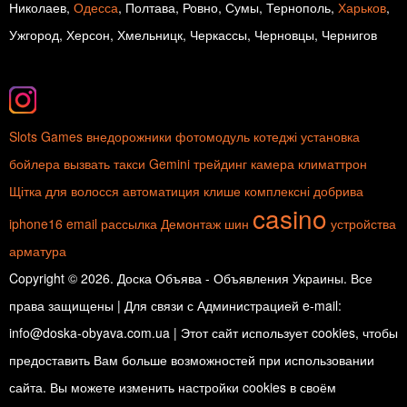
Николаев,
Одесса
, Полтава, Ровно, Сумы, Тернополь,
Харьков
,
Ужгород, Херсон, Хмельницк, Черкассы, Черновцы, Чернигов
Slots Games
внедорожники
фотомодуль
котеджі
установка
бойлера
вызвать такси
Gemini
трейдинг
камера
климаттрон
Щітка для волосся
автоматиция
клише
комплексні добрива
casino
iphone16
email рассылка
Демонтаж шин
устройства
арматура
Copyright © 2026. Доска Объява - Объявления Украины. Все
права защищены | Для связи с Администрацией e-mail:
info@doska-obyava.com.ua | Этот сайт использует cookies, чтобы
предоставить Вам больше возможностей при использовании
сайта. Вы можете изменить настройки cookies в своём