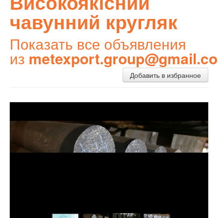
Високоякісний
чавунний кругляк
Показать все объявления
из
metexport.group@gmail.c
Добавить в избранное