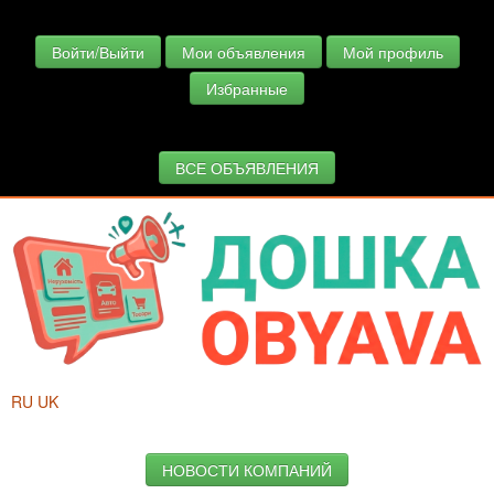
Войти/Выйти
Мои объявления
Мой профиль
Избранные
ВСЕ ОБЪЯВЛЕНИЯ
RU
UK
НОВОСТИ КОМПАНИЙ