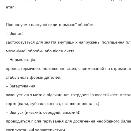
етапі.
Пропонуємо наступні види термічної обробки:
– Відпал:
застосовується для зняття внутрішніх напружень, поліпшення пла
механічної обробки або після лиття.
– Нормалізація:
процес термічного поліпшення сталі, спрямований на отримання рі
стабільність форми деталей.
– Загартування:
виконується з метою підвищення твердості і зносостійкості мет
тертя (вали, зубчасті колеса, осі, шестерні та ін.).
– Відпуск (низький, середній, високий):
проводиться після гартування для досягнення необхідного баланс
експлуатаційні характеристики.