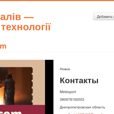
талів —
Добавить 
 технології
om
Новое
Контакты
Metexport
380978192003
Днепропетровская область