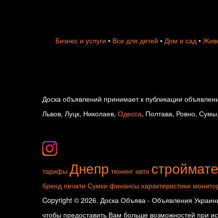
Бизнес и услуги
•
Все для детей
•
Дом и сад
•
Живо
Доска объявлений принимает к публикации объявлени
Львов, Луцк, Николаев,
Одесса
, Полтава, Ровно, Сумы
Днепр
строймат
тарифы
тюнинг авто
бренд
печати
Сумки
финансы
характеристики монито
Copyright © 2026. Доска Объява - Объявления Украины
чтобы предоставить Вам больше возможностей при исп