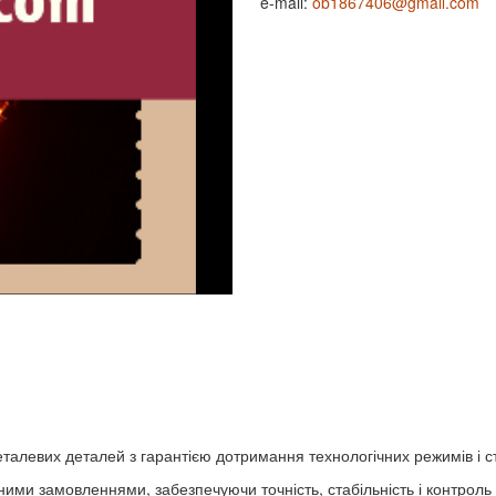
e-mail:
ob1867406@gmail.com
талевих деталей з гарантією дотримання технологічних режимів і с
льними замовленнями, забезпечуючи точність, стабільність і контрол