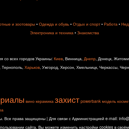
тные и зоотовары
•
Одежда и обувь
•
Отдых и спорт
•
Работа
•
Нед
Электроника и техника
•
Знакомства
я со всех городов Украины:
Киев
, Винница,
Днепр
, Донецк, Житом
, Тернополь,
Харьков
, Ужгород, Херсон, Хмельницк, Черкассы, Чер
ериалы
захист
вино
керамика
powerbank
модель
косме
ра
. Все права защищены | Для связи с Администрацией e-mail: info@d
ользовании сайта. Вы можете изменить настройки cookies в своём