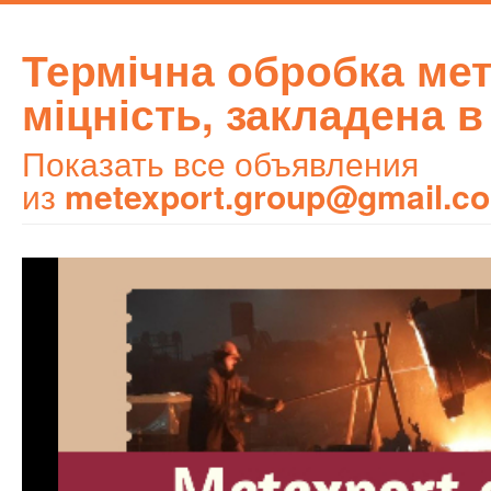
Термічна обробка ме
міцність, закладена в
Показать все объявления
из
metexport.group@gmail.c