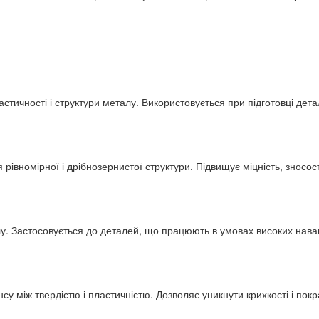
стичності і структури металу. Використовується при підготовці дет
вномірної і дрібнозернистої структури. Підвищує міцність, зносості
алу. Застосовується до деталей, що працюють в умовах високих нава
у між твердістю і пластичністю. Дозволяє уникнути крихкості і пок