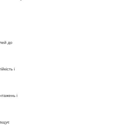
алей до
йкість і
нтажень і
ращує