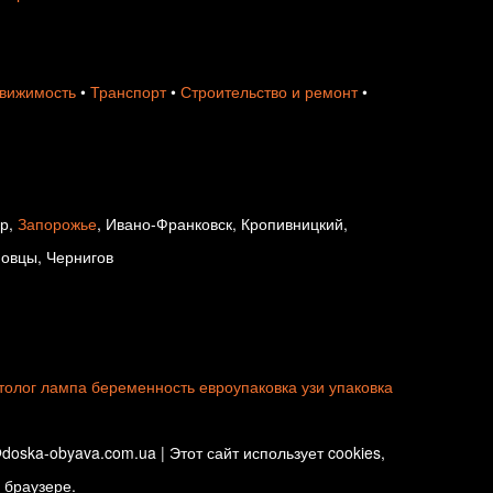
вижимость
•
Транспорт
•
Строительство и ремонт
•
ир,
Запорожье
, Ивано-Франковск, Кропивницкий,
новцы, Чернигов
толог
лампа
беременность
евроупаковка
узи
упаковка
oska-obyava.com.ua | Этот сайт использует cookies,
 браузере.