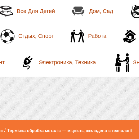
Все Для Детей
Дом, Сад
Отдых, Спорт
Работа
нт
Электроника, Техника
З
ги
/
Термічна обробка металів — міцність, закладена в технології