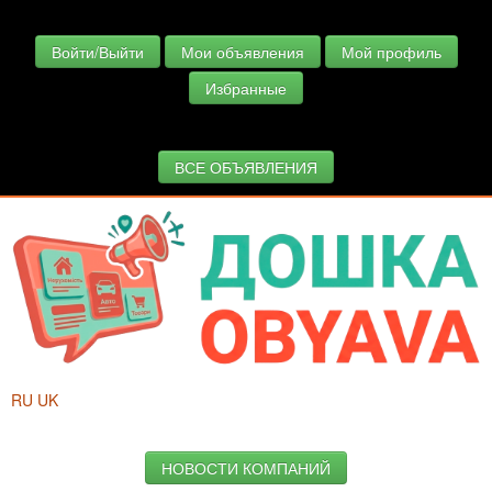
Войти/Выйти
Мои объявления
Мой профиль
Избранные
ВСЕ ОБЪЯВЛЕНИЯ
RU
UK
НОВОСТИ КОМПАНИЙ