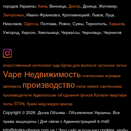
городов Украины:
Киев
, Винница,
Днепр
, Донецк, Житомир,
Запорожье
, Ивано-Франковск, Кропивницкий, Львов, Луцк,
Николаев,
Одесса
, Полтава, Ровно, Сумы, Тернополь,
Харьков
,
Ужгород, Херсон, Хмельницк, Черкассы, Черновцы, Чернигов
искусственный интеллект
еда
Щітка для волосся
чугунное литье
Vape
Недвижимость
спетехника
игровые
производство
автоматы
пила
химия
сантехника
производители
Адвокатське об'єднання
фохов
Купівля квартири
пилы STIHL
Крем-мёд
медок
краска
Copyright © 2026. Доска Объява - Объявления Украины. Все
права защищены | Для связи с Администрацией e-mail:
info@doska-obyava.com.ua | Этот сайт использует cookies, чтобы