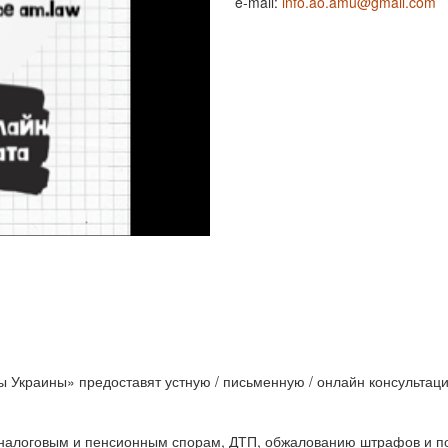
e-mail:
info.ao.amu@gmail.com
 Украины» предоставят устную / письменную / онлайн консультац
, налоговым и пенсионным спорам, ДТП, обжалованию штрафов и п