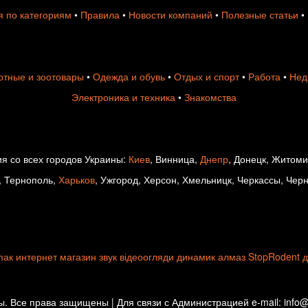
 по категориям
•
Правила
•
Новости компаний
•
Полезные статьи
•
тные и зоотовары
•
Одежда и обувь
•
Отдых и спорт
•
Работа
•
Нед
Электроника и техника
•
Знакомства
я со всех городов Украины:
Киев
, Винница,
Днепр
, Донецк, Житом
, Тернополь,
Харьков
, Ужгород, Херсон, Хмельницк, Черкассы, Чер
пак
интернет магазин
звук
відеоогляди
динамик
алмаз
StopRodent
д
. Все права защищены | Для связи с Администрацией e-mail: info@d