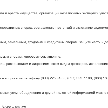
упа и ареста имущества, организации независимых экспертиз, учас
корпоративных спорах, составлению претензий и взысканию задолже
ным, земельным, трудовым и кредитным спорам, защите чести и до
удовым спорам, мировому соглашению;
лиц, разрешениям и лицензиям, всем видам договоров, исполнени
 вопросы по телефону (099) 225 94 55, (097) 352 77 00, (066) 169
ических услуг объединения и другой полезной информацией можно
 Skype – am.law.