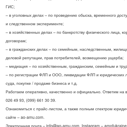
ГИС;
– в уголовных делах – по проведению обыска, временного дост
и следственном эксперименте;
– в хозяйственных делах – по банкротству физического лица, 
договорам;
– в гражданских делах – по семейным, наследственным, жилищ
деловой репутации, прав потребителей, возмещению ущерба;
– медиация – по хозяйственным, гражданским, семейным и тр
– по регистрации ФЛП и ООО, ликвидации ФЛП и юридических 
суда, покупке / продаже бизнеса и т.д.
Работаем оперативно, качественно и официально. Ответим на все
026 49 93, (099) 661 30 39.
Ознакомиться с прайс-листом, а также полным спектром юрид
сайте – ao-amu.com.
Электронная почта – info@ao-amu.com. Instagram – amofukraine.