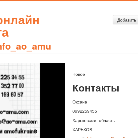
 онлайн
Добавить 
та
nfo_ao_amu
Новое
Контакты
Оксана
0992259455
Харьковская область
ХАРЬКОВ