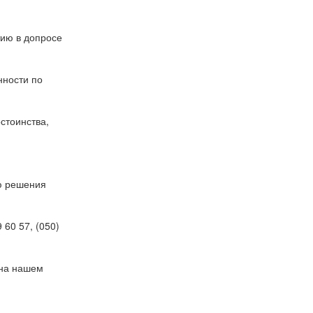
тию в допросе
нности по
стоинства,
ю решения
 60 57, (050)
 на нашем