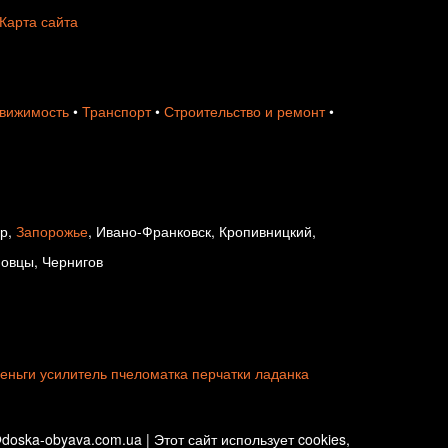
Карта сайта
вижимость
•
Транспорт
•
Строительство и ремонт
•
ир,
Запорожье
, Ивано-Франковск, Кропивницкий,
новцы, Чернигов
еньги
усилитель
пчеломатка
перчатки
ладанка
oska-obyava.com.ua | Этот сайт использует cookies,