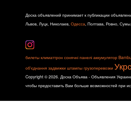
Доска объявлений принимает к публикации объявлени
Львов, Луцк, Николаев,
Одесса
, Полтава, Ровно, Сумы
билеты
климаттрон
сонячні панелі
аккумулятор
Bambu
Укр
об'єднання
задвижки
штампы
грузоперевозки
Copyright © 2026. Доска Объява - Объявления Украины
чтобы предоставить Вам больше возможностей при исп