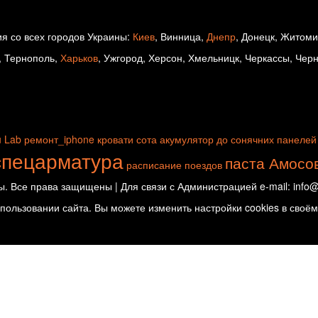
я со всех городов Украины:
Киев
, Винница,
Днепр
, Донецк, Житом
, Тернополь,
Харьков
, Ужгород, Херсон, Хмельницк, Черкассы, Чер
 Lab
ремонт_iphone
кровати
сота
акумулятор до сонячних панелей
спецарматура
паста Амосо
расписание поездов
. Все права защищены | Для связи с Администрацией e-mail: info@d
ользовании сайта. Вы можете изменить настройки cookies в своём