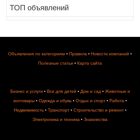
ТОП объявлений
Объявления по категориям
•
Правила
•
Новости компаний
•
Полезные статьи
•
Карта сайта
Бизнес и услуги
•
Все для детей
•
Дом и сад
•
Животные и
зоотовары
•
Одежда и обувь
•
Отдых и спорт
•
Работа
•
Недвижимость
•
Транспорт
•
Строительство и ремонт
•
Электроника и техника
•
Знакомства