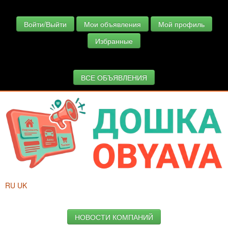
Войти/Выйти
Мои объявления
Мой профиль
Избранные
ВСЕ ОБЪЯВЛЕНИЯ
RU
UK
НОВОСТИ КОМПАНИЙ