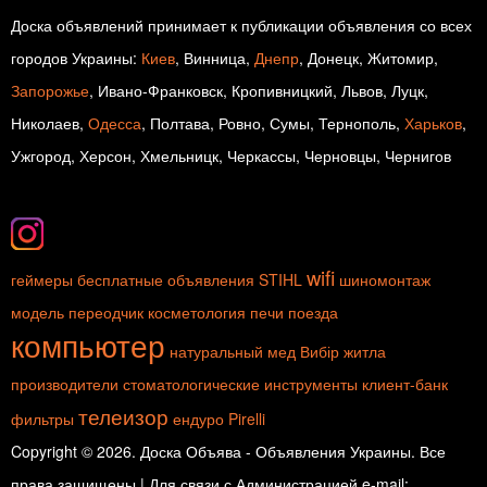
Доска объявлений принимает к публикации объявления со всех
городов Украины:
Киев
, Винница,
Днепр
, Донецк, Житомир,
Запорожье
, Ивано-Франковск, Кропивницкий, Львов, Луцк,
Николаев,
Одесса
, Полтава, Ровно, Сумы, Тернополь,
Харьков
,
Ужгород, Херсон, Хмельницк, Черкассы, Черновцы, Чернигов
wifi
геймеры
бесплатные объявления
STIHL
шиномонтаж
модель
переодчик
косметология
печи
поезда
компьютер
натуральный мед
Вибір житла
производители
стоматологические инструменты
клиент-банк
телеизор
фильтры
ендуро
Pirelli
Copyright © 2026. Доска Объява - Объявления Украины. Все
права защищены | Для связи с Администрацией e-mail: