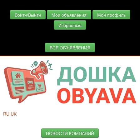
Войти/Выйти
Мои объявления
Мой профиль
Избранные
ВСЕ ОБЪЯВЛЕНИЯ
RU
UK
НОВОСТИ КОМПАНИЙ