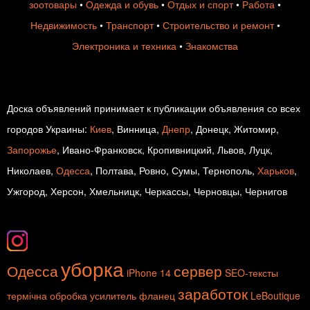
зоотовары
•
Одежда и обувь
•
Отдых и спорт
•
Работа
•
Недвижимость
•
Транспорт
•
Строительство и ремонт
•
Электроника и техника
•
Знакомства
Доска объявлений принимает к публикации объявления со всех
городов Украины:
Киев
, Винница,
Днепр
, Донецк, Житомир,
Запорожье
, Ивано-Франковск, Кропивницкий, Львов, Луцк,
Николаев,
Одесса
, Полтава, Ровно, Сумы, Тернополь,
Харьков
,
Ужгород, Херсон, Хмельницк, Черкассы, Черновцы, Чернигов
уборка
Одесса
сервер
iPhone 14
SEO-тексты
заработок
термічна обробка
усилитель
фланец
LeBoutique