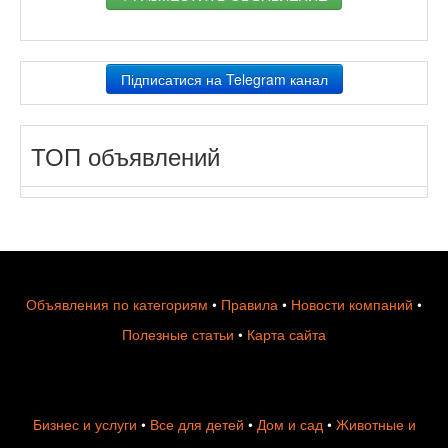
Підписатися на Telegram канал
ТОП объявлений
Объявления по категориям
•
Правила
•
Новости компаний
•
Полезные статьи
•
Карта сайта
Бизнес и услуги
•
Все для детей
•
Дом и сад
•
Животные и