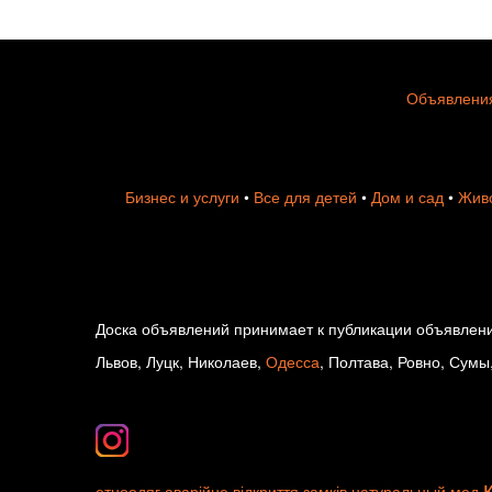
Объявления
Бизнес и услуги
•
Все для детей
•
Дом и сад
•
Живо
Доска объявлений принимает к публикации объявлени
Львов, Луцк, Николаев,
Одесса
, Полтава, Ровно, Сумы
етноодяг
аварійне відкриття замків
натуральный мед