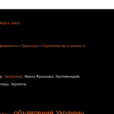
Карта сайта
вижимость
•
Транспорт
•
Строительство и ремонт
•
ир,
Запорожье
, Ивано-Франковск, Кропивницкий,
новцы, Чернигов
объявления Украины
геймеры