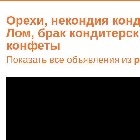
Орехи, некондия конд
Лом, брак кондитерск
конфеты
Показать все объявления из
p