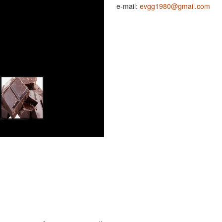
e-mail:
evgg1980@gmail.com