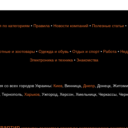
 по категориям
•
Правила
•
Новости компаний
•
Полезные статьи
•
тные и зоотовары
•
Одежда и обувь
•
Отдых и спорт
•
Работа
•
Нед
Электроника и техника
•
Знакомства
я со всех городов Украины:
Киев
, Винница,
Днепр
, Донецк, Житом
, Тернополь,
Харьков
, Ужгород, Херсон, Хмельницк, Черкассы, Чер
квартир
карантин
водоотвод
арматура
гидравлические кушетки