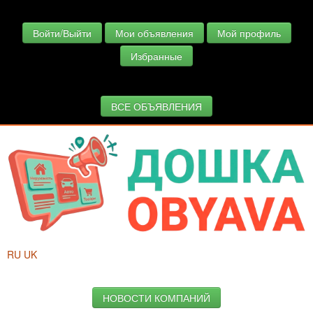
Войти/Выйти
Мои объявления
Мой профиль
Избранные
ВСЕ ОБЪЯВЛЕНИЯ
RU
UK
НОВОСТИ КОМПАНИЙ