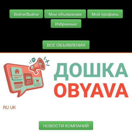
Войти/Выйти
Мои объявления
Мой профиль
Избранные
ВСЕ ОБЪЯВЛЕНИЯ
RU
UK
НОВОСТИ КОМПАНИЙ