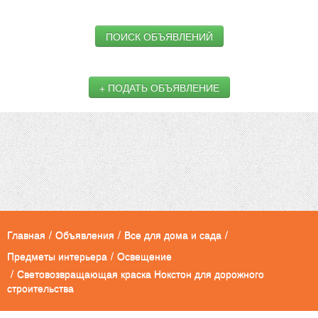
ПОИСК ОБЪЯВЛЕНИЙ
+ ПОДАТЬ ОБЪЯВЛЕНИЕ
Главная
/
Объявления
/
Все для дома и сада
/
Предметы интерьера
/
Освещение
/
Световозвращающая краска Нокстон для дорожного
строительства