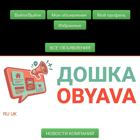
Войти/Выйти
Мои объявления
Мой профиль
Избранные
ВСЕ ОБЪЯВЛЕНИЯ
RU
UK
НОВОСТИ КОМПАНИЙ