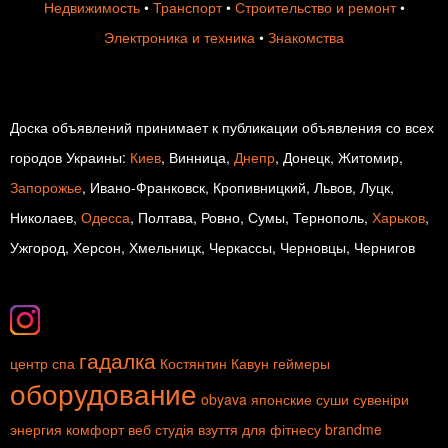
Недвижимость
•
Транспорт
•
Строительство и ремонт
•
Электроника и техника
•
Знакомства
Доска объявлений принимает к публикации объявления со всех
городов Украины:
Киев
, Винница,
Днепр
, Донецк, Житомир,
Запорожье
, Ивано-Франковск, Кропивницкий, Львов, Луцк,
Николаев,
Одесса
, Полтава, Ровно, Сумы, Тернополь,
Харьков
,
Ужгород, Херсон, Хмельницк, Черкассы, Черновцы, Чернигов
гадалка
центр спа
Костянтин Кавун
геймеры
оборудование
obyava
японские суши
сувеніри
энергия
комфорт
веб студія
взуття для фітнесу
brandme