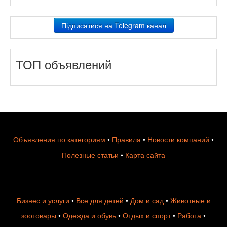
Підписатися на Telegram канал
ТОП объявлений
Объявления по категориям
•
Правила
•
Новости компаний
•
Полезные статьи
•
Карта сайта
Бизнес и услуги
•
Все для детей
•
Дом и сад
•
Животные и
зоотовары
•
Одежда и обувь
•
Отдых и спорт
•
Работа
•