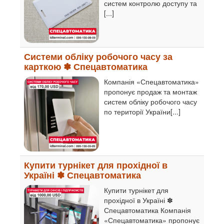
систем контролю доступу та
[...]
Системи обліку робочого часу за
карткою ✽ Спецавтоматика
Компанія «Спецавтоматика»
пропонує продаж та монтаж
систем обліку робочого часу
по території України[...]
Купити турнікет для прохідної в
Україні ✽ Спецавтоматика
Купити турнікет для
прохідної в Україні ✽
Спецавтоматика Компанія
«Спецавтоматика» пропонує