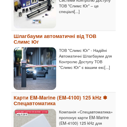
ТОВ "Слимс Юг" – це
спеціалі[...]
Шлагбауми автоматичні від ТОВ
Слимс Юг
ТОВ "Слимс Юг" - Надійні
Автоматичні Шлагбауми для
Контролю Доступу ТОВ
"Слимс Юг" є вашим екс[...]
Карти EM-Marine (EM-4100) 125 kHz ✽
Спецавтоматика
Компанія «Спецавтоматика»
пропонує карти EM-Marine
(EM-4100) 125 kHz для