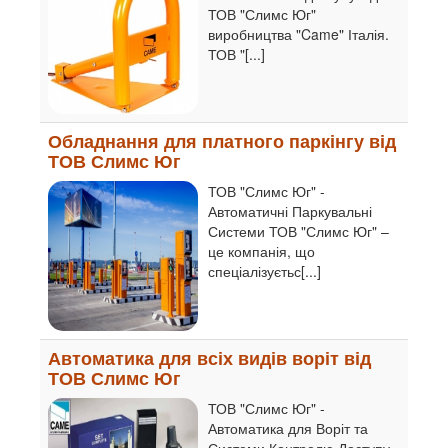
ТОВ "Слимс Юг"
виробництва "Came" Італія.
ТОВ "[...]
Обладнання для платного паркінгу від
ТОВ Слимс Юг
ТОВ "Слимс Юг" -
Автоматичні Паркувальні
Системи ТОВ "Слимс Юг" –
це компанія, що
спеціалізуєтьс[...]
Автоматика для всіх видів воріт від
ТОВ Слимс Юг
ТОВ "Слимс Юг" -
Автоматика для Воріт та
Системи Контролю Доступу