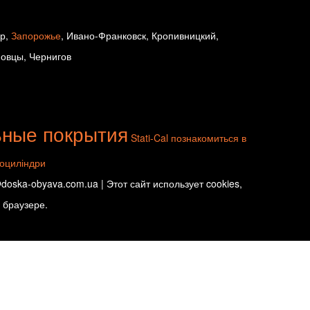
ир,
Запорожье
, Ивано-Франковск, Кропивницкий,
новцы, Чернигов
ьные покрытия
Stati-Cal
познакомиться в
оциліндри
oska-obyava.com.ua | Этот сайт использует cookies,
 браузере.