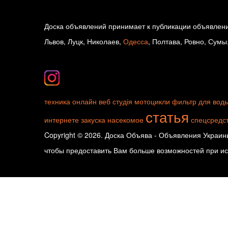
Доска объявлений принимает к публикации объявлени
Львов, Луцк, Николаев,
Одесса
, Полтава, Ровно, Сумы
техника
онлайн
веб студія
мотоцикли
фильтр для вод
статья
интернете
закуска
насекомое
спецсредс
Copyright © 2026. Доска Объява - Объявления Украины
чтобы предоставить Вам больше возможностей при исп