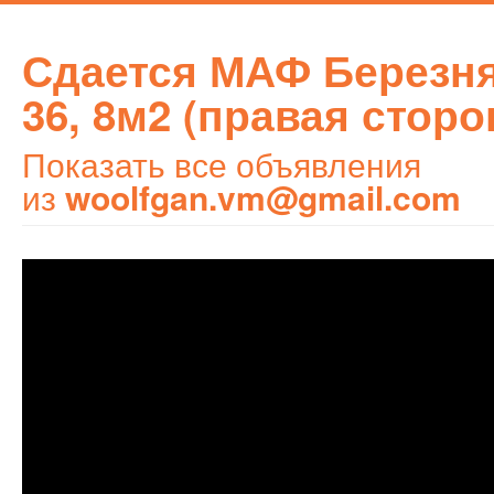
Сдается МАФ Березн
36, 8м2 (правая сторо
Показать все объявления
из
woolfgan.vm@gmail.com