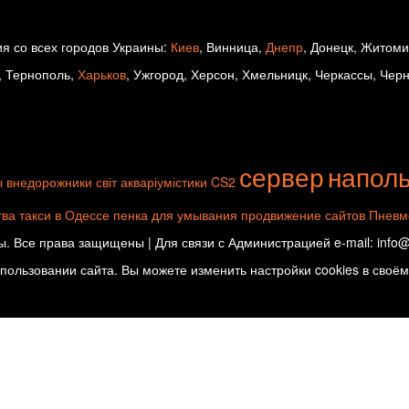
я со всех городов Украины:
Киев
, Винница,
Днепр
, Донецк, Житом
, Тернополь,
Харьков
, Ужгород, Херсон, Хмельницк, Черкассы, Чер
сервер
напол
ы
внедорожники
світ акваріумістики
CS2
тва
такси в Одессе
пенка для умывания
продвижение сайтов
Пневм
. Все права защищены | Для связи с Администрацией e-mail: info@d
ользовании сайта. Вы можете изменить настройки cookies в своём