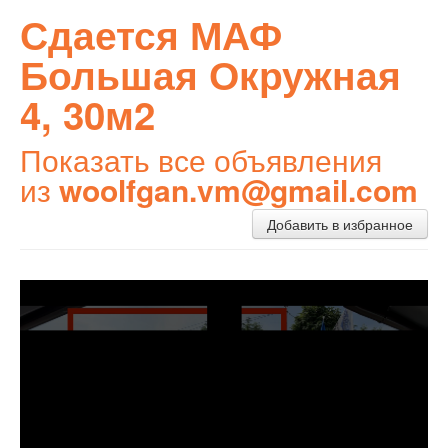
Сдается МАФ
Большая Окружная
4, 30м2
Показать все объявления
из
woolfgan.vm@gmail.com
Добавить в избранное