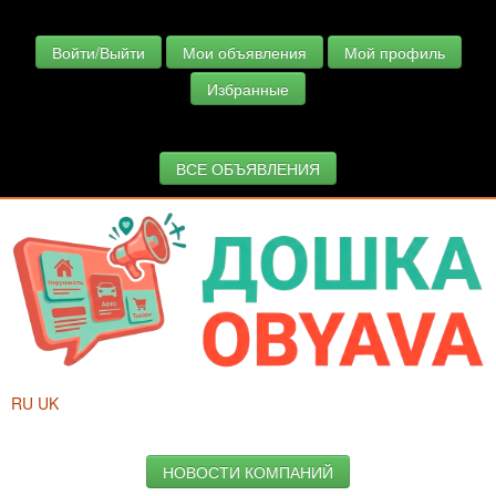
Войти/Выйти
Мои объявления
Мой профиль
Избранные
ВСЕ ОБЪЯВЛЕНИЯ
RU
UK
НОВОСТИ КОМПАНИЙ