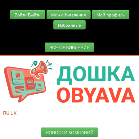
Войти/Выйти
Мои объявления
Мой профиль
Избранные
ВСЕ ОБЪЯВЛЕНИЯ
RU
UK
НОВОСТИ КОМПАНИЙ