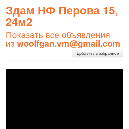
Здам НФ Перова 15,
24м2
Показать все объявления
из
woolfgan.vm@gmail.com
Добавить в избранное