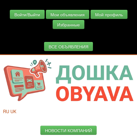
Войти/Выйти
Мои объявления
Мой профиль
Избранные
ВСЕ ОБЪЯВЛЕНИЯ
RU
UK
НОВОСТИ КОМПАНИЙ