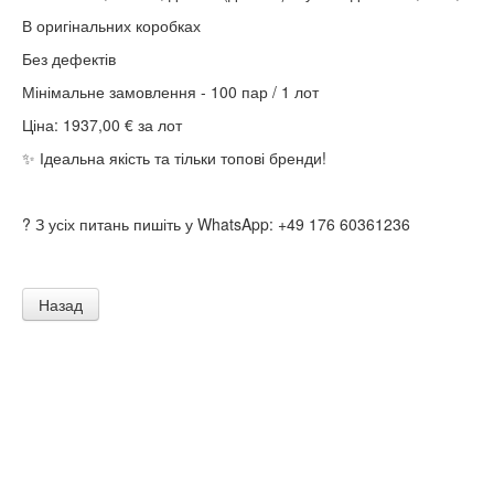
В оригінальних коробках
Без дефектів
Мінімальне замовлення - 100 пар / 1 лот
Ціна: 1937,00 € за лот
✨ Ідеальна якість та тільки топові бренди!
? З усіх питань пишіть у WhatsApp: +49 176 60361236
Назад