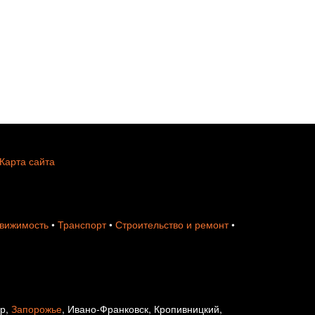
Карта сайта
вижимость
•
Транспорт
•
Строительство и ремонт
•
ир,
Запорожье
, Ивано-Франковск, Кропивницкий,