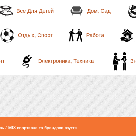
Все Для Детей
Дом, Сад
Отдых, Спорт
Работа
нт
Электроника, Техника
З
вь
/
MIX спортивне та брендове взуття