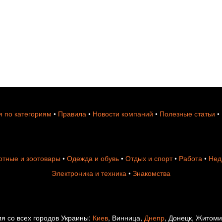
 по категориям
•
Правила
•
Новости компаний
•
Полезные статьи
•
тные и зоотовары
•
Одежда и обувь
•
Отдых и спорт
•
Работа
•
Нед
Электроника и техника
•
Знакомства
я со всех городов Украины:
Киев
, Винница,
Днепр
, Донецк, Житом