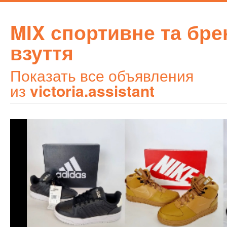
MIX спортивне та бр
взуття
Показать все объявления
из
victoria.assistant