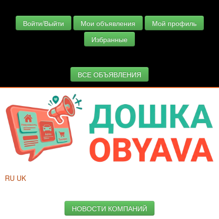
Войти/Выйти
Мои объявления
Мой профиль
Избранные
ВСЕ ОБЪЯВЛЕНИЯ
RU
UK
НОВОСТИ КОМПАНИЙ