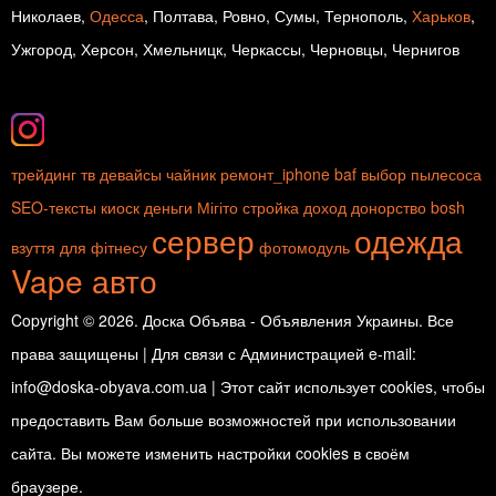
Николаев,
Одесса
, Полтава, Ровно, Сумы, Тернополь,
Харьков
,
Ужгород, Херсон, Хмельницк, Черкассы, Черновцы, Чернигов
трейдинг
тв девайсы
чайник
ремонт_iphone
baf
выбор пылесоса
SEO-тексты
киоск
деньги
Мігіто
стройка
доход
донорство
bosh
сервер
одежда
взуття для фітнесу
фотомодуль
Vape
авто
Copyright © 2026. Доска Объява - Объявления Украины. Все
права защищены | Для связи с Администрацией e-mail:
info@doska-obyava.com.ua | Этот сайт использует cookies, чтобы
предоставить Вам больше возможностей при использовании
сайта. Вы можете изменить настройки cookies в своём
браузере.