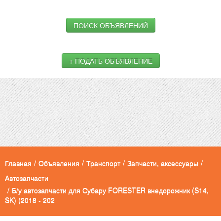
ПОИСК ОБЪЯВЛЕНИЙ
+ ПОДАТЬ ОБЪЯВЛЕНИЕ
Главная
/
Объявления
/
Транспорт
/
Запчасти, аксессуары
/
Автозапчасти
/
Б/у автозапчасти для Субару FORESTER внедорожник (S14,
SK) (2018 - 202