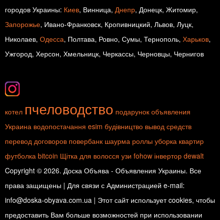
городов Украины:
Киев
, Винница,
Днепр
, Донецк, Житомир,
Запорожье
, Ивано-Франковск, Кропивницкий, Львов, Луцк,
Николаев,
Одесса
, Полтава, Ровно, Сумы, Тернополь,
Харьков
,
Ужгород, Херсон, Хмельницк, Черкассы, Черновцы, Чернигов
пчеловодство
котел
подарунок
объявления
Украина
водопостачання
esim
будівництво
вывод средств
перевод договоров
повербанк
шаурма
роллы
уборка квартир
футболка
bitcoin
Щітка для волосся
узи
fohow
інвертор
dewalt
Copyright © 2026. Доска Объява - Объявления Украины. Все
права защищены | Для связи с Администрацией e-mail:
info@doska-obyava.com.ua | Этот сайт использует cookies, чтобы
предоставить Вам больше возможностей при использовании