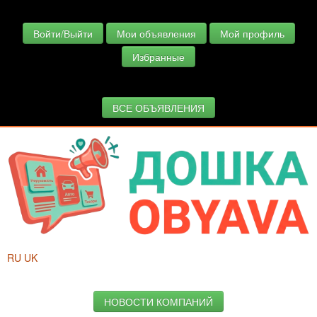
Войти/Выйти
Мои объявления
Мой профиль
Избранные
ВСЕ ОБЪЯВЛЕНИЯ
RU
UK
НОВОСТИ КОМПАНИЙ