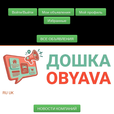
Войти/Выйти
Мои объявления
Мой профиль
Избранные
ВСЕ ОБЪЯВЛЕНИЯ
RU
UK
НОВОСТИ КОМПАНИЙ