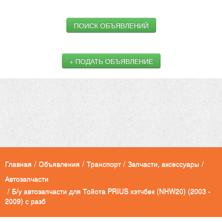
ПОИСК ОБЪЯВЛЕНИЙ
+ ПОДАТЬ ОБЪЯВЛЕНИЕ
Главная
/
Объявления
/
Транспорт
/
Запчасти, аксессуары
/
Автозапчасти
/
Б/у автозапчасти для Тойота PRIUS хэтчбек (NHW20) (2003 -
2009) с разб