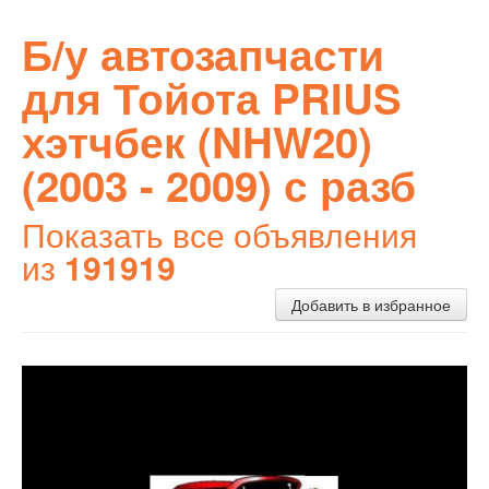
Б/у автозапчасти
для Тойота PRIUS
хэтчбек (NHW20)
(2003 - 2009) с разб
Показать все объявления
из
191919
Добавить в избранное