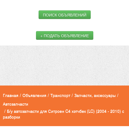
ПОИСК ОБЪЯВЛЕНИЙ
+ ПОДАТЬ ОБЪЯВЛЕНИЕ
Главная
/
Объявления
/
Транспорт
/
Запчасти, аксессуары
/
Автозапчасти
/
Б/у автозапчасти для Ситроен C4 хэтчбек (LC) (2004 - 2010) с
разборки