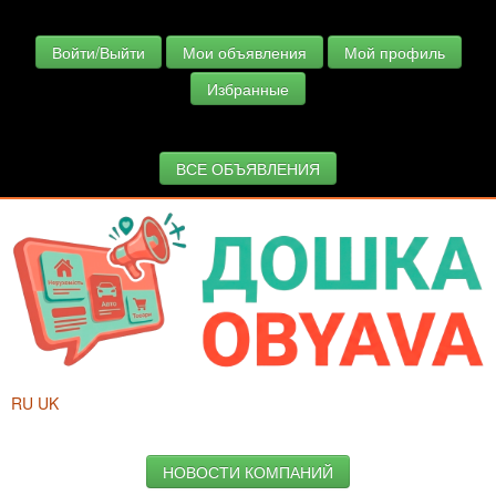
Войти/Выйти
Мои объявления
Мой профиль
Избранные
ВСЕ ОБЪЯВЛЕНИЯ
RU
UK
НОВОСТИ КОМПАНИЙ