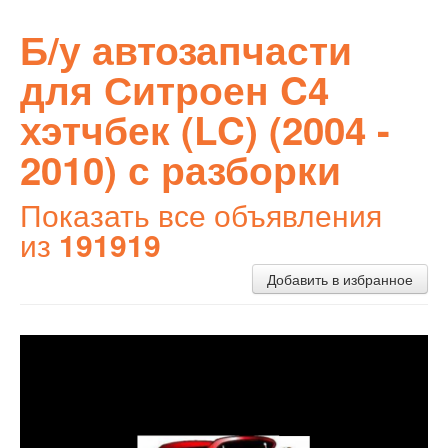
Б/у автозапчасти
для Ситроен C4
хэтчбек (LC) (2004 -
2010) с разборки
Показать все объявления
из
191919
Добавить в избранное