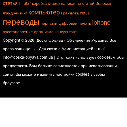
статья
Hi Star
коробка
ставки
написание статей
Волосся
компьютер
Фандрейзинг
Грандліга
citrus
переводы
iphone
перчатки
цифровая печать
восстановление организма
консультант
Copyright © 2026. Доска Объява - Объявления Украины. Все
права защищены | Для связи с Администрацией e-mail:
info@doska-obyava.com.ua | Этот сайт использует cookies, чтобы
предоставить Вам больше возможностей при использовании
сайта. Вы можете изменить настройки cookies в своём
браузере.