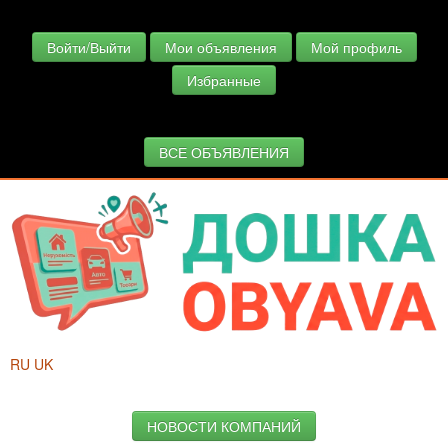
Войти/Выйти
Мои объявления
Мой профиль
Избранные
ВСЕ ОБЪЯВЛЕНИЯ
RU
UK
НОВОСТИ КОМПАНИЙ