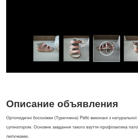
Описание объявления
Ортопедичні босоніжки (Туреччина) Patic виконані з натуральної 
супінатором. Основне завдання такого взуття-профілактика пато
липучками.