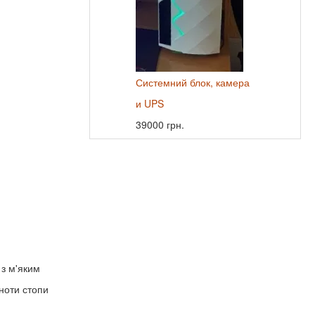
Системний блок, камера
и UPS
39000 грн.
 з м'яким
ноти стопи