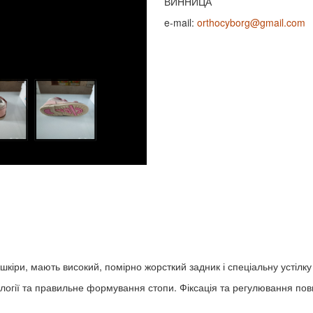
ВИННИЦА
e-mail:
orthocyborg@gmail.com
шкіри, мають високий, помірно жорсткий задник і спеціальну устілку
логії та правильне формування стопи. Фіксація та регулювання пов