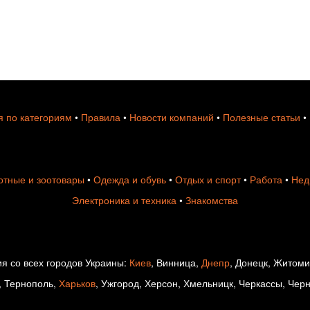
 по категориям
•
Правила
•
Новости компаний
•
Полезные статьи
•
тные и зоотовары
•
Одежда и обувь
•
Отдых и спорт
•
Работа
•
Нед
Электроника и техника
•
Знакомства
я со всех городов Украины:
Киев
, Винница,
Днепр
, Донецк, Житом
, Тернополь,
Харьков
, Ужгород, Херсон, Хмельницк, Черкассы, Чер