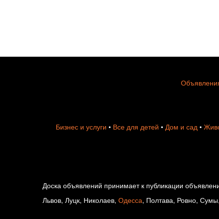
Объявления
Бизнес и услуги
•
Все для детей
•
Дом и сад
•
Живо
Доска объявлений принимает к публикации объявлени
Львов, Луцк, Николаев,
Одесса
, Полтава, Ровно, Сумы