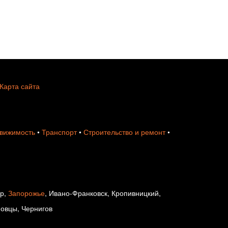
Карта сайта
вижимость
•
Транспорт
•
Строительство и ремонт
•
ир,
Запорожье
, Ивано-Франковск, Кропивницкий,
новцы, Чернигов