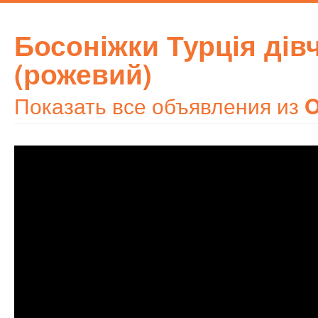
Босоніжки Турція дів
(рожевий)
Показать все объявления из
O