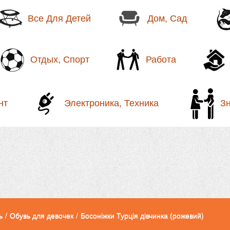
Все Для Детей
Дом, Сад
Отдых, Спорт
Работа
нт
Электроника, Техника
З
ь
/
Обувь для девочек
/
Босоніжки Турція дівчинка (рожевий)