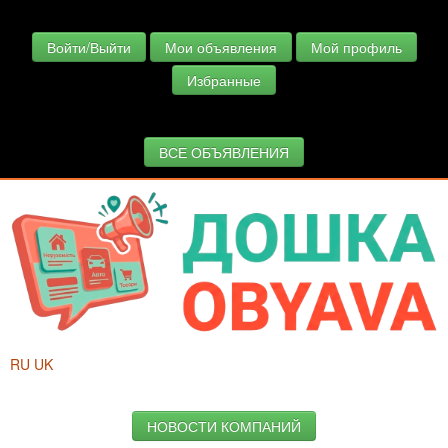
Войти/Выйти
Мои объявления
Мой профиль
Избранные
ВСЕ ОБЪЯВЛЕНИЯ
RU
UK
НОВОСТИ КОМПАНИЙ