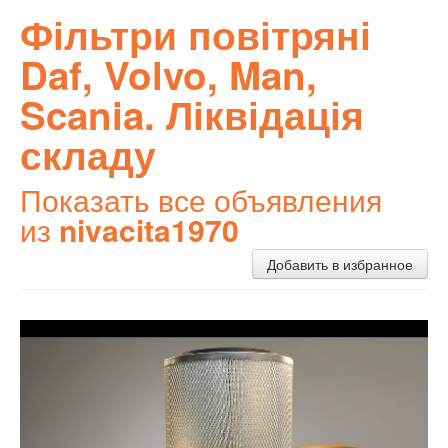
Фільтри повітряні
Daf, Volvo, Man,
Scania. Ліквідація
складу
Показать все объявления
из
nivacita1970
Добавить в избранное