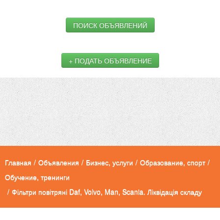
ПОИСК ОБЪЯВЛЕНИЙ
+ ПОДАТЬ ОБЪЯВЛЕНИЕ
Главная
/
Объявления
/
Бизнес, услуги
/
Образование, спорт
/
Обучение, тренинги
/
Фільтри повітряні Daf, Volvo, Man, Scania. Ліквідація складу