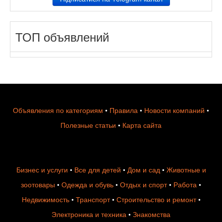
ТОП объявлений
Объявления по категориям
•
Правила
•
Новости компаний
•
Полезные статьи
•
Карта сайта
Бизнес и услуги
•
Все для детей
•
Дом и сад
•
Животные и
зоотовары
•
Одежда и обувь
•
Отдых и спорт
•
Работа
•
Недвижимость
•
Транспорт
•
Строительство и ремонт
•
Электроника и техника
•
Знакомства