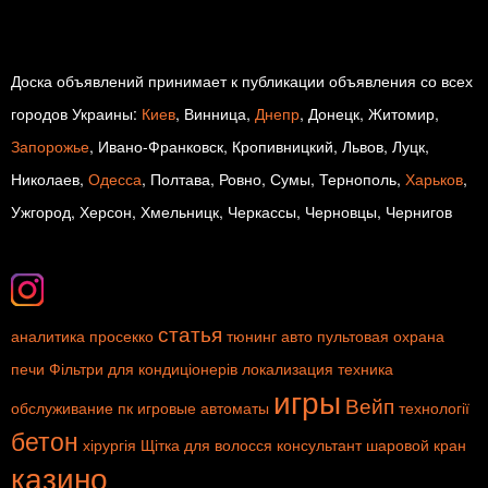
Доска объявлений принимает к публикации объявления со всех
городов Украины:
Киев
, Винница,
Днепр
, Донецк, Житомир,
Запорожье
, Ивано-Франковск, Кропивницкий, Львов, Луцк,
Николаев,
Одесса
, Полтава, Ровно, Сумы, Тернополь,
Харьков
,
Ужгород, Херсон, Хмельницк, Черкассы, Черновцы, Чернигов
статья
аналитика
просекко
тюнинг авто
пультовая охрана
печи
Фільтри для кондиціонерів
локализация
техника
игры
Вейп
обслуживание пк
игровые автоматы
технології
бетон
хірургія
Щітка для волосся
консультант
шаровой кран
казино