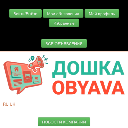
Войти/Выйти
Мои объявления
Мой профиль
Избранные
ВСЕ ОБЪЯВЛЕНИЯ
RU
UK
НОВОСТИ КОМПАНИЙ