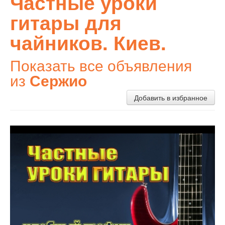
Частные уроки
гитары для
чайников. Киев.
Показать все объявления
из
Сержио
Добавить в избранное