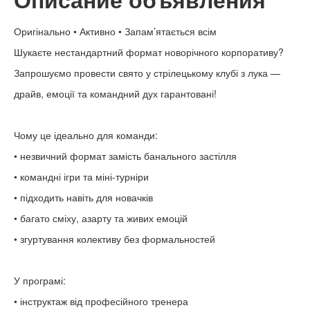
Оригінально • Активно • Запам’ятається всім
Шукаєте нестандартний формат новорічного корпоративу?
Запрошуємо провести свято у стрілецькому клубі з лука —
драйв, емоції та командний дух гарантовані!
Чому це ідеально для команди:
• незвичний формат замість банального застілля
• командні ігри та міні-турніри
• підходить навіть для новачків
• багато сміху, азарту та живих емоцій
• згуртування колективу без формальностей
У програмі:
• інструктаж від професійного тренера