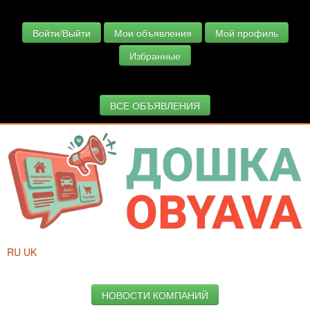
Войти/Выйти
Мои объявления
Мой профиль
Избранные
ВСЕ ОБЪЯВЛЕНИЯ
RU
UK
НОВОСТИ КОМПАНИЙ