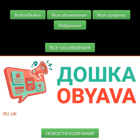
Войти/Выйти
Мои объявления
Мой профиль
Избранные
ВСЕ ОБЪЯВЛЕНИЯ
RU
UK
НОВОСТИ КОМПАНИЙ