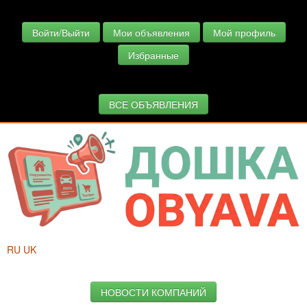
Войти/Выйти
Мои объявления
Мой профиль
Избранные
ВСЕ ОБЪЯВЛЕНИЯ
RU
UK
НОВОСТИ КОМПАНИЙ