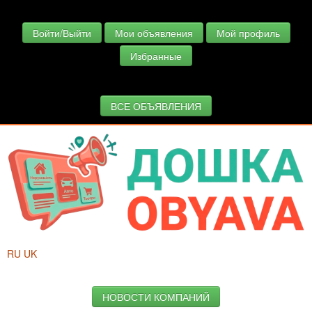
Войти/Выйти
Мои объявления
Мой профиль
Избранные
ВСЕ ОБЪЯВЛЕНИЯ
RU
UK
НОВОСТИ КОМПАНИЙ