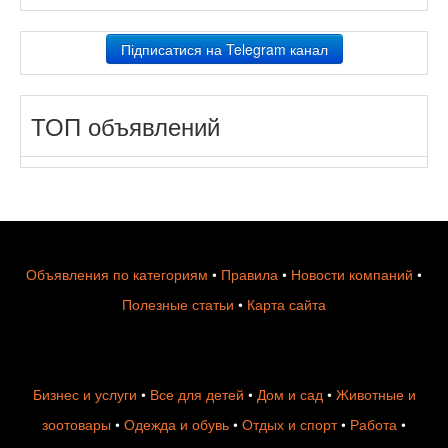
Підписатися на Telegram канал
ТОП объявлений
Объявления по категориям
•
Правила
•
Новости компаний
•
Полезные статьи
•
Карта сайта
Бизнес и услуги
•
Все для детей
•
Дом и сад
•
Животные и
зоотовары
•
Одежда и обувь
•
Отдых и спорт
•
Работа
•