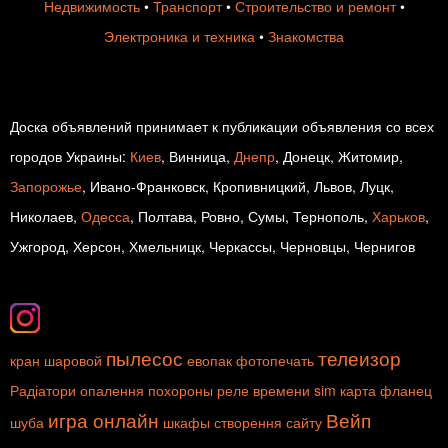
Недвижимость
•
Транспорт
•
Строительство и ремонт
•
Электроника и техника
•
Знакомства
Доска объявлений принимает к публикации объявления со всех
городов Украины:
Киев
, Винница,
Днепр
, Донецк, Житомир,
Запорожье
, Ивано-Франковск, Кропивницкий, Львов, Луцк,
Николаев,
Одесса
, Полтава, Ровно, Сумы, Тернополь,
Харьков
,
Ужгород, Херсон, Хмельницк, Черкассы, Черновцы, Чернигов
пылесос
телеизор
кран шаровой
евопак
фотопечать
Радіатори опалення
похороны
реле времени
sim карта
фланец
игра онлайн
Вейп
шуба
шкафы
створення сайту